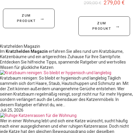
279,00
€
299,00
€
ZUM
→
PRODUKT
ZUM
→
PRODUKT
Kratzhelden Magazin
Im
Kratzhelden Magazin
erfahren Sie alles rund um Kratzbäume,
Katzenbäume und ein artgerechtes Zuhause für Ihre Samtpfote.
Entdecken Sie hilfreiche Tipps, spannende Ratgeber und wertvolles
Wissen für glückliche Katzen.
Kratzbaum reinigen: So bleibt er hygienisch und langlebig Täglich
sammeln sich dort Haare, Staub, Hautschuppen und Schmutz an. Mit
der Zeit können außerdem unangenehme Gerüche entstehen. Wer
seinen Kratzbaum regelmäßig reinigt, sorgt nicht nur für mehr Hygiene,
sondern verlängert auch die Lebensdauer des Katzenmöbels. In
diesem Ratgeber erfährst du, wie…
Juli 25, 2026
Wer in einer Wohnung lebt und sich eine Katze wünscht, sucht häufig
nach einer ausgeglichenen und eher ruhigen Katzenrasse. Doch nicht
jede Katze hat den gleichen Bewegungsdrang oder dieselben