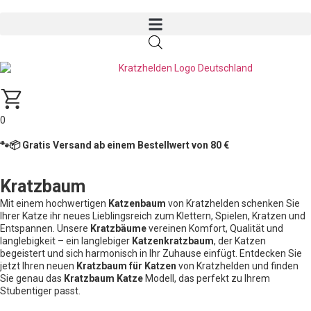
0
🐾📦 Gratis Versand ab einem Bestellwert von 80 €
Kratzbaum
Mit einem hochwertigen
Katzenbaum
von Kratzhelden schenken Sie
Ihrer Katze ihr neues Lieblingsreich zum Klettern, Spielen, Kratzen und
Entspannen. Unsere
Kratzbäume
vereinen Komfort, Qualität und
langlebigkeit – ein langlebiger
Katzenkratzbaum
, der Katzen
begeistert und sich harmonisch in Ihr Zuhause einfügt. Entdecken Sie
jetzt Ihren neuen
Kratzbaum für Katzen
von Kratzhelden und finden
Sie genau das
Kratzbaum Katze
Modell, das perfekt zu Ihrem
Stubentiger passt.