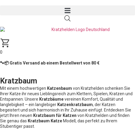
0
🐾📦 Gratis Versand ab einem Bestellwert von 80 €
Kratzbaum
Mit einem hochwertigen
Katzenbaum
von Kratzhelden schenken Sie
Ihrer Katze ihr neues Lieblingsreich zum Klettern, Spielen, Kratzen und
Entspannen. Unsere
Kratzbäume
vereinen Komfort, Qualität und
langlebigkeit – ein langlebiger
Katzenkratzbaum
, der Katzen
begeistert und sich harmonisch in Ihr Zuhause einfügt. Entdecken Sie
jetzt Ihren neuen
Kratzbaum für Katzen
von Kratzhelden und finden
Sie genau das
Kratzbaum Katze
Modell, das perfekt zu Ihrem
Stubentiger passt.