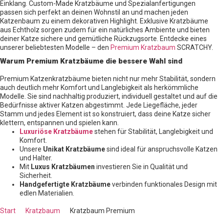
Einklang. Custom-Made Kratzbäume und Spezialanfertigungen
passen sich perfekt an deinen Wohnstil an und machen jeden
Katzenbaum zu einem dekorativen Highlight. Exklusive Kratzbäume
aus Echtholz sorgen zudem für ein natürliches Ambiente und bieten
deiner Katze sichere und gemütliche Rückzugsorte. Entdecke eines
unserer beliebtesten Modelle – den
Premium Kratzbaum
SCRATCHY.
Warum Premium Kratzbäume die bessere Wahl sind
Premium Katzenkratzbäume bieten nicht nur mehr Stabilität, sondern
auch deutlich mehr Komfort und Langlebigkeit als herkömmliche
Modelle. Sie sind nachhaltig produziert, individuell gestaltet und auf die
Bedürfnisse aktiver Katzen abgestimmt. Jede Liegefläche, jeder
Stamm und jedes Element ist so konstruiert, dass deine Katze sicher
klettern, entspannen und spielen kann.
Luxuriöse Kratzbäume
stehen für Stabilität, Langlebigkeit und
Komfort.
Unsere
Unikat Kratzbäume
sind ideal für anspruchsvolle Katzen
und Halter.
Mit
Luxus Kratzbäumen
investieren Sie in Qualität und
Sicherheit.
Handgefertigte Kratzbäume
verbinden funktionales Design mit
edlen Materialien.
Start
Kratzbaum
Kratzbaum Premium