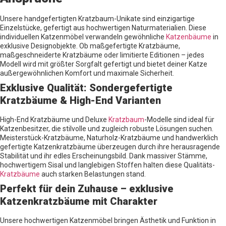
Unsere handgefertigten Kratzbaum-Unikate sind einzigartige
Einzelstücke, gefertigt aus hochwertigen Naturmaterialien. Diese
individuellen Katzenmöbel verwandeln gewöhnliche
Katzenbäume
in
exklusive Designobjekte. Ob maßgefertigte Kratzbäume,
maßgeschneiderte Kratzbäume oder limitierte Editionen – jedes
Modell wird mit größter Sorgfalt gefertigt und bietet deiner Katze
außergewöhnlichen Komfort und maximale Sicherheit.
Exklusive Qualität: Sondergefertigte
Kratzbäume & High-End Varianten
High-End Kratzbäume und Deluxe
Kratzbaum
-Modelle sind ideal für
Katzenbesitzer, die stilvolle und zugleich robuste Lösungen suchen.
Meisterstück-Kratzbäume, Naturholz-Kratzbäume und handwerklich
gefertigte Katzenkratzbäume überzeugen durch ihre herausragende
Stabilität und ihr edles Erscheinungsbild. Dank massiver Stämme,
hochwertigem Sisal und langlebigen Stoffen halten diese Qualitäts-
Kratzbäume
auch starken Belastungen stand.
Perfekt für dein Zuhause – exklusive
Katzenkratzbäume mit Charakter
Unsere hochwertigen Katzenmöbel bringen Ästhetik und Funktion in