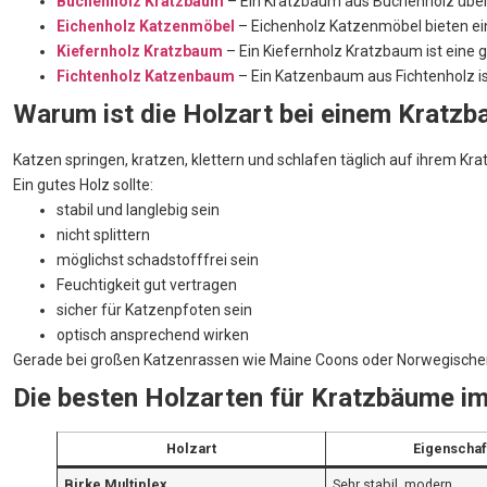
Buchenholz Kratzbaum
– Ein Kratzbaum aus Buchenholz überze
Eichenholz Katzenmöbel
– Eichenholz Katzenmöbel bieten ein
Kiefernholz Kratzbaum
– Ein Kiefernholz Kratzbaum ist eine 
Fichtenholz Katzenbaum
– Ein Katzenbaum aus Fichtenholz ist
Warum ist die Holzart bei einem Kratzb
Katzen springen, kratzen, klettern und schlafen täglich auf ihrem Kr
Ein gutes Holz sollte:
stabil und langlebig sein
nicht splittern
möglichst schadstofffrei sein
Feuchtigkeit gut vertragen
sicher für Katzenpfoten sein
optisch ansprechend wirken
Gerade bei großen Katzenrassen wie Maine Coons oder Norwegischen 
Die besten Holzarten für Kratzbäume im
Holzart
Eigenschaf
Birke Multiplex
Sehr stabil, modern