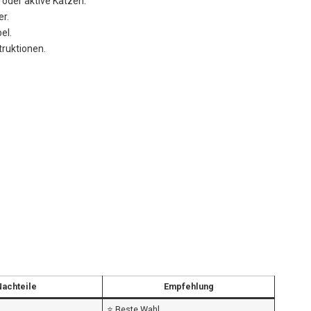
 oder aktive Katzen.
r.
el.
truktionen.
Nachteile
Empfehlung
⭐ Beste Wahl