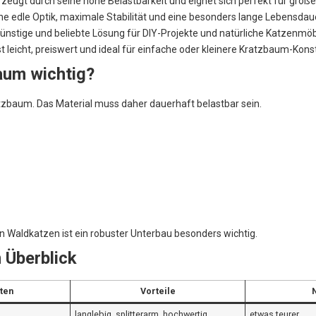
ugt durch seine hohe Belastbarkeit und eignet sich perfekt für große
e edle Optik, maximale Stabilität und eine besonders lange Lebensdaue
günstige und beliebte Lösung für DIY-Projekte und natürliche Katzenmöb
 leicht, preiswert und ideal für einfache oder kleinere Kratzbaum-Kons
aum wichtig?
atzbaum. Das Material muss daher dauerhaft belastbar sein.
Waldkatzen ist ein robuster Unterbau besonders wichtig.
 Überblick
ten
Vorteile
langlebig, splitterarm, hochwertig
etwas teurer