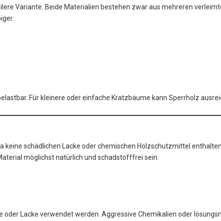
ilere Variante. Beide Materialien bestehen zwar aus mehreren verleimte
iger.
elastbar. Für kleinere oder einfache Kratzbäume kann Sperrholz ausre
 da keine schädlichen Lacke oder chemischen Holzschutzmittel enthalte
terial möglichst natürlich und schadstofffrei sein.
e Öle oder Lacke verwendet werden. Aggressive Chemikalien oder lösung