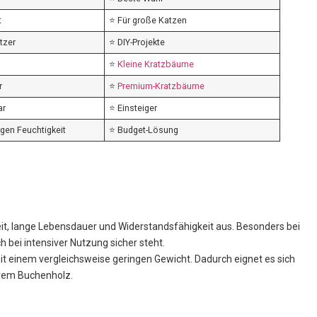
t
⭐ Für große Katzen
atzer
⭐ DIY-Projekte
⭐
Kleine Kratzbäume
r
⭐
Premium-Kratzbäume
ar
⭐ Einsteiger
gen Feuchtigkeit
⭐ Budget-Lösung
keit, lange Lebensdauer und Widerstandsfähigkeit aus. Besonders bei
bei intensiver Nutzung sicher steht.
it einem vergleichsweise geringen Gewicht. Dadurch eignet es sich
ivem Buchenholz.