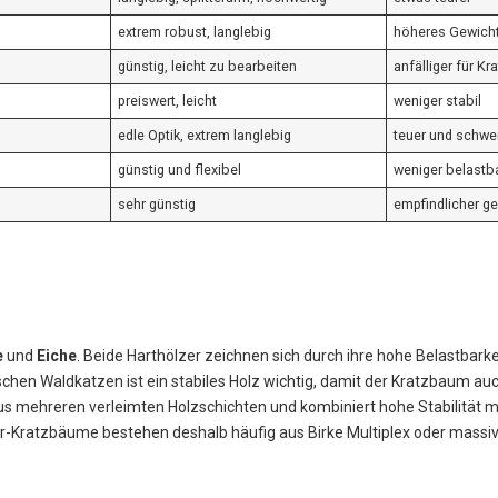
extrem robust, langlebig
höheres Gewich
günstig, leicht zu bearbeiten
anfälliger für Kr
preiswert, leicht
weniger stabil
edle Optik, extrem langlebig
teuer und schwe
günstig und flexibel
weniger belastb
sehr günstig
empfindlicher ge
e
und
Eiche
. Beide Harthölzer zeichnen sich durch ihre hohe Belastbar
n Waldkatzen ist ein stabiles Holz wichtig, damit der Kratzbaum auch 
aus mehreren verleimten Holzschichten und kombiniert hohe Stabilität m
er-Kratzbäume bestehen deshalb häufig aus Birke Multiplex oder mass