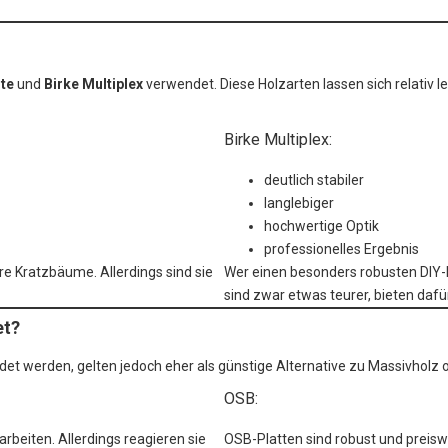
hte
und
Birke Multiplex
verwendet. Diese Holzarten lassen sich relativ l
Birke Multiplex:
deutlich stabiler
langlebiger
hochwertige Optik
professionelles Ergebnis
re Kratzbäume. Allerdings sind sie
Wer einen besonders robusten DIY-K
sind zwar etwas teurer, bieten dafü
et?
 werden, gelten jedoch eher als günstige Alternative zu Massivholz o
OSB:
arbeiten. Allerdings reagieren sie
OSB-Platten sind robust und preiswe