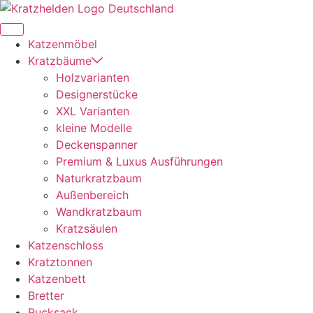
Zum
Inhalt
springen
Katzenmöbel
Kratzbäume
Holzvarianten
Designerstücke
XXL Varianten
kleine Modelle
Deckenspanner
Premium & Luxus Ausführungen
Naturkratzbaum
Außenbereich
Wandkratzbaum
Kratzsäulen
Katzenschloss
Kratztonnen
Katzenbett
Bretter
Rucksack