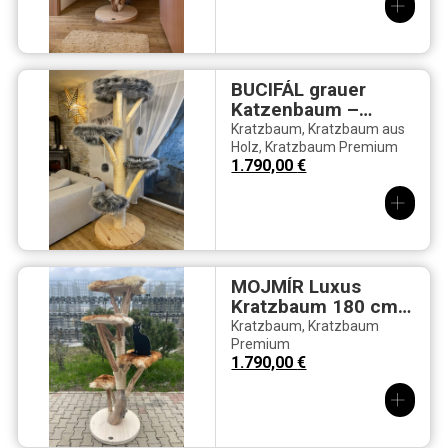
BUCIFÁL grauer
Katzenbaum –
Komfort &
Kratzbaum
,
Kratzbaum aus
Abenteuer auf 180
Holz
,
Kratzbaum Premium
1.790,00
€
cm
MOJMÍR Luxus
Kratzbaum 180 cm
– Natürlicher
Kratzbaum
,
Kratzbaum
Schaffell-Komfort &
Premium
1.790,00
€
Modernes
Holzdesign