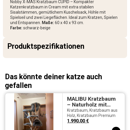
Nobby X-MAS Kratzbaum CUPID – Kompakter
Katzenkratzbaum in Cream mit extra stabilen
Sisalstämmen, gemütlichem Kuschelsack, Höhle mit
Spielseil und zwei Liegeflächen. Ideal zum Kratzen, Spielen
und Entspannen.
Maße:
60 x 40 x 93 cm.
Farbe:
schwarz-beige
Produktspezifikationen
Das könnte deiner katze auch
gefallen
MALIBU Kratzbaum
– Naturholz mit
grauem Fell | 180
Kratzbaum
,
Kratzbaum aus
cm
Holz
,
Kratzbaum Premium
1.990,00
€