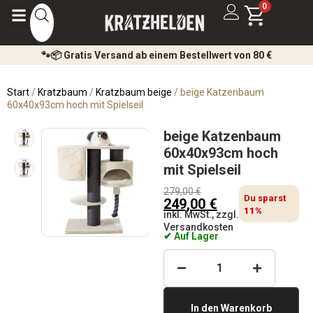
0
🐾📦 Gratis Versand ab einem Bestellwert von 80 €
Start
/
Kratzbaum
/
Kratzbaum beige
/ beige Katzenbaum
60x40x93cm hoch mit Spielseil
beige Katzenbaum
60x40x93cm hoch
mit Spielseil
279,00
€
Du sparst
249,00
€
11%
inkl. MwSt., zzgl.
Versandkosten
✔ Auf Lager
In den Warenkorb