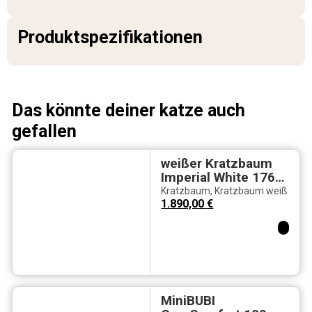
Produktspezifikationen
Das könnte deiner katze auch
gefallen
weißer Kratzbaum
Imperial White 176
XL – 65 kg
Kratzbaum
,
Kratzbaum weiß
Eigengewicht, 37×61
1.890,00
€
cm
Komfortliegeflächen
MiniBUBI