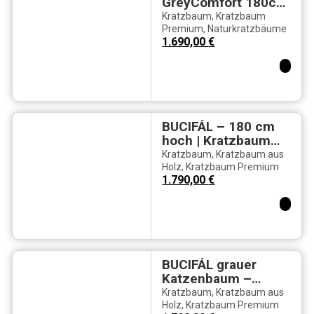
GreyComfort 180cm
hoch – Tragbarer
Kratzbaum
,
Kratzbaum
Premium Natur
Premium
,
Naturkratzbäume
1.690,00
€
Kratzbaum in
Weißeiche mit
hellgrauer
Vollpolsterung
BUCIFÁL – 180 cm
hoch | Kratzbaum
Naturholz & weißer
Kratzbaum
,
Kratzbaum aus
Fellbezug
Holz
,
Kratzbaum Premium
1.790,00
€
BUCIFÁL grauer
Katzenbaum –
Komfort &
Kratzbaum
,
Kratzbaum aus
Abenteuer auf 180
Holz
,
Kratzbaum Premium