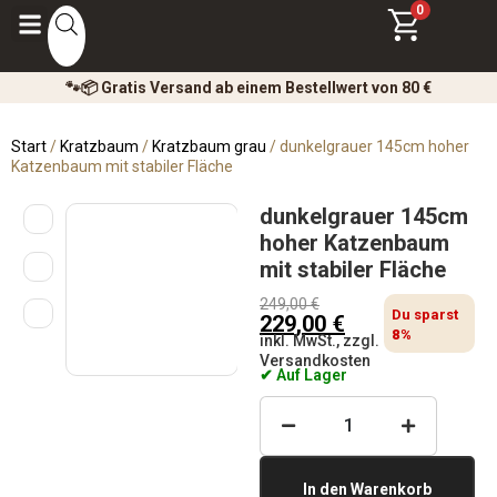
0
🐾📦 Gratis Versand ab einem Bestellwert von 80 €
Start
/
Kratzbaum
/
Kratzbaum grau
/ dunkelgrauer 145cm hoher
Katzenbaum mit stabiler Fläche
dunkelgrauer 145cm
hoher Katzenbaum
mit stabiler Fläche
249,00
€
Du sparst
229,00
€
8%
inkl. MwSt., zzgl.
Versandkosten
✔ Auf Lager
In den Warenkorb