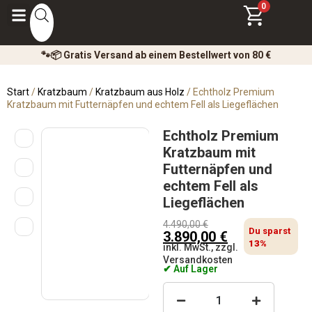
0
🐾📦 Gratis Versand ab einem Bestellwert von 80 €
Start
/
Kratzbaum
/
Kratzbaum aus Holz
/ Echtholz Premium
Kratzbaum mit Futternäpfen und echtem Fell als Liegeflächen
Echtholz Premium
Kratzbaum mit
Futternäpfen und
echtem Fell als
Liegeflächen
4.490,00
€
Du sparst
3.890,00
€
13%
inkl. MwSt., zzgl.
Versandkosten
✔ Auf Lager