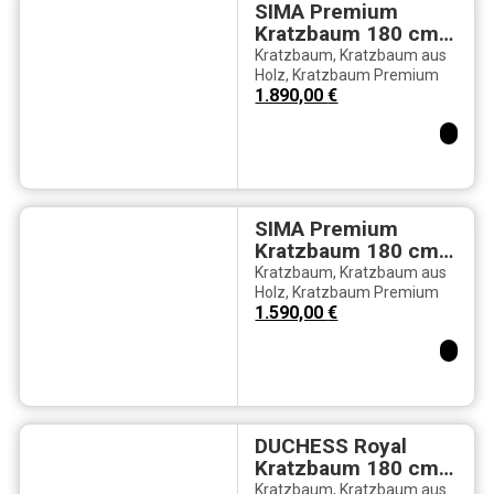
SIMA Premium
Kratzbaum 180 cm
– Weißer Fellbezug
Kratzbaum
,
Kratzbaum aus
& Walnussholz-
Holz
,
Kratzbaum Premium
1.890,00
€
Design
SIMA Premium
Kratzbaum 180 cm
– Naturholz &
Kratzbaum
,
Kratzbaum aus
Beigefarbener
Holz
,
Kratzbaum Premium
1.590,00
€
Fellbezug
DUCHESS Royal
Kratzbaum 180 cm
– Weißer
Kratzbaum
,
Kratzbaum aus