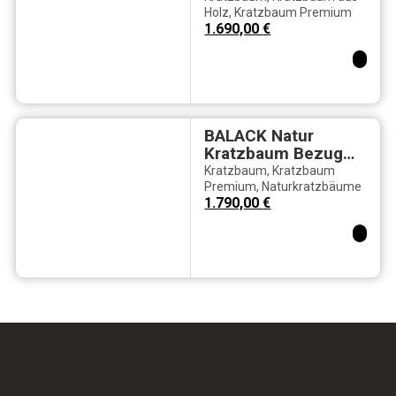
Fellkomfort &
Holz
,
Kratzbaum Premium
1.690,00
€
Naturholz
BALACK Natur
Kratzbaum Bezug
aus Kunstleder mit
Kratzbaum
,
Kratzbaum
Sandoptik
Premium
,
Naturkratzbäume
1.790,00
€