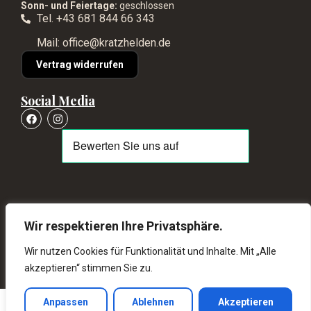
Sonn- und Feiertage:
geschlossen
Tel. +43 681 844 66 343
Mail: office@kratzhelden.de
Vertrag widerrufen
Social Media
© Kratzhelden 2026 – Alle Rechte vorbehalten
Wir respektieren Ihre Privatsphäre.
schneller Versand ab 80€ kostenlos
Wir nutzen Cookies für Funktionalität und Inhalte. Mit „Alle
akzeptieren“ stimmen Sie zu.
14 Tage Rückgaberecht
Anpassen
Ablehnen
Akzeptieren