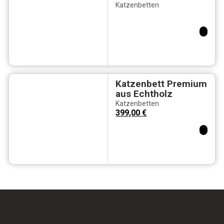
Katzen oval LICA
Katzenbetten
waschbar
Katzenbett Premium
aus Echtholz
Katzenbetten
399,00
€