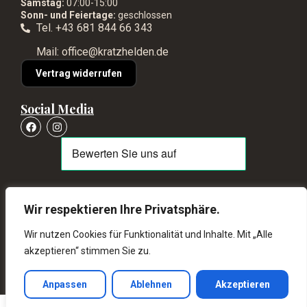
Samstag:
07:00-15:00
Sonn- und Feiertage:
geschlossen
Tel. +43 681 844 66 343
Mail: office@kratzhelden.de
Vertrag widerrufen
Social Media
Wir respektieren Ihre Privatsphäre.
© Kratzhelden 2026 – Alle Rechte vorbehalten
Wir nutzen Cookies für Funktionalität und Inhalte. Mit „Alle
akzeptieren“ stimmen Sie zu.
schneller Versand ab 80€ kostenlos
14 Tage Rückgaberecht
Anpassen
Ablehnen
Akzeptieren