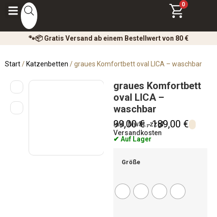
0
🐾📦 Gratis Versand ab einem Bestellwert von 80 €
Start
/
Katzenbetten
/ graues Komfortbett oval LICA – waschbar
graues Komfortbett
oval LICA –
waschbar
99,00
€
189,00
€
inkl. MwSt., zzgl.
–
Versandkosten
✔ Auf Lager
Größe