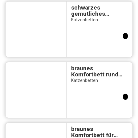
schwarzes
gemütliches
Katzenbett aus
Katzenbetten
Kunstleder
braunes
Komfortbett rund
“Paw” mit
Katzenbetten
Pfotenmuster
braunes
Komfortbett für