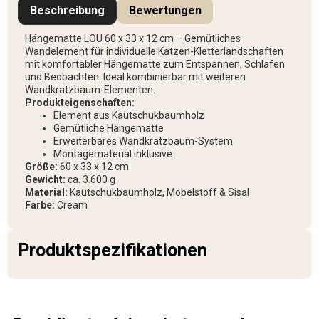
Beschreibung
Bewertungen
Hängematte LOU 60 x 33 x 12 cm – Gemütliches
Wandelement für individuelle Katzen-Kletterlandschaften
mit komfortabler Hängematte zum Entspannen, Schlafen
und Beobachten. Ideal kombinierbar mit weiteren
Wandkratzbaum-Elementen.
Produkteigenschaften:
Element aus Kautschukbaumholz
Gemütliche Hängematte
Erweiterbares Wandkratzbaum-System
Montagematerial inklusive
Größe:
60 x 33 x 12 cm
Gewicht:
ca. 3.600 g
Material:
Kautschukbaumholz, Möbelstoff & Sisal
Farbe:
Cream
Produktspezifikationen