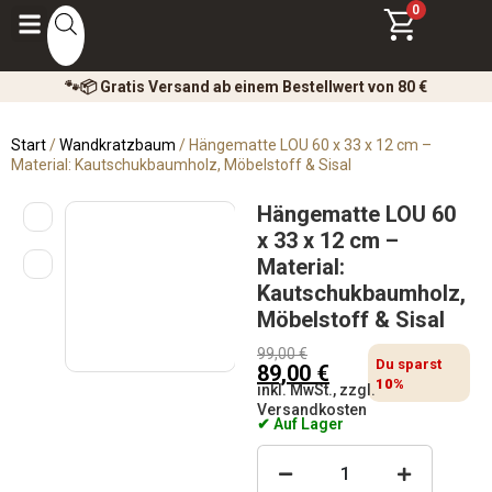
0
🐾📦 Gratis Versand ab einem Bestellwert von 80 €
Start
/
Wandkratzbaum
/ Hängematte LOU 60 x 33 x 12 cm –
Material: Kautschukbaumholz, Möbelstoff & Sisal
Hängematte LOU 60
x 33 x 12 cm –
Material:
Kautschukbaumholz,
Möbelstoff & Sisal
99,00
€
Du sparst
89,00
€
10%
inkl. MwSt., zzgl.
Versandkosten
✔ Auf Lager