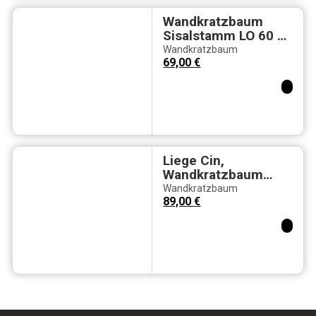
Wandkratzbaum
Sisalstamm LO 60 x
14 x 15 cm –
Wandkratzbaum
Material:
69,00
€
Kautschukbaumholz
& Sisal
Liege Cin,
Wandkratzbaum
Element aus
Wandkratzbaum
Kautschukbaumholz
89,00
€