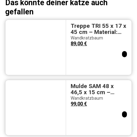
Das könnte deiner katze auch
gefallen
Treppe TRI 55 x 17 x
45 cm – Material:
Kautschukbaumholz
Wandkratzbaum
, Möbelstoff & Sisal
89,00
€
cream
Mulde SAM 48 x
46,5 x 15 cm –
Material:
Wandkratzbaum
Kautschukbaumholz
99,00
€
, Möbelstoff & Sisal
mit Acrylmulde