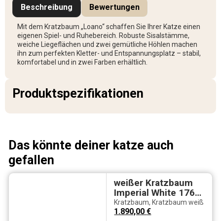
Beschreibung
Bewertungen
Mit dem Kratzbaum „Loano“ schaffen Sie Ihrer Katze einen
eigenen Spiel- und Ruhebereich. Robuste Sisalstämme,
weiche Liegeflächen und zwei gemütliche Höhlen machen
ihn zum perfekten Kletter- und Entspannungsplatz – stabil,
komfortabel und in zwei Farben erhältlich.
Produktspezifikationen
Das könnte deiner katze auch
gefallen
weißer Kratzbaum
Imperial White 176
XL – 65 kg
Kratzbaum
,
Kratzbaum weiß
Eigengewicht, 37×61
1.890,00
€