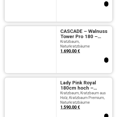
cm
Komfortliegeflächen
CASCADE – Walnuss
Tower Pro 180 –
Naturkatzenkratzba
Kratzbaum
,
um mit 10 mm Sisal
Naturkratzbäume
1.690,00
€
Lady Pink Royal
180cm hoch –
Premium
Kratzbaum
,
Kratzbaum aus
Katzenbaum in
Holz
,
Kratzbaum Premium
,
Naturkratzbäume
Weiß-Rosa mit 3
1.590,00
€
Komfort-
Liegeflächen, 75 cm