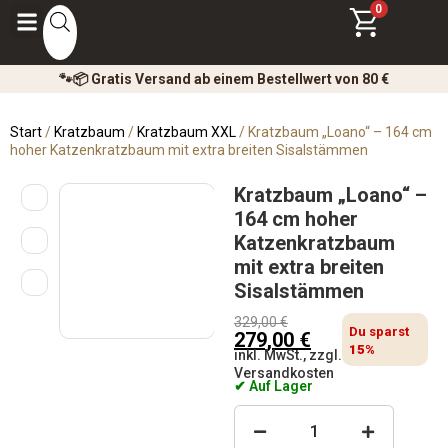
0
🐾📦 Gratis Versand ab einem Bestellwert von 80 €
Start
/
Kratzbaum
/
Kratzbaum XXL
/ Kratzbaum „Loano“ – 164 cm
hoher Katzenkratzbaum mit extra breiten Sisalstämmen
Kratzbaum „Loano“ –
164 cm hoher
Katzenkratzbaum
mit extra breiten
Sisalstämmen
329,00
€
Du sparst
279,00
€
15%
inkl. MwSt., zzgl.
Versandkosten
✔ Auf Lager