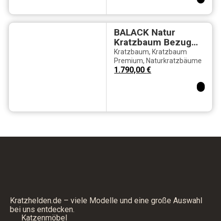
Landeplattform
BALACK Natur
Kratzbaum Bezug
aus Kunstleder mit
Kratzbaum
,
Kratzbaum
Sandoptik
Premium
,
Naturkratzbäume
1.790,00
€
Kratzhelden.de – viele Modelle und eine große Auswahl
bei uns entdecken.
Katzenmöbel