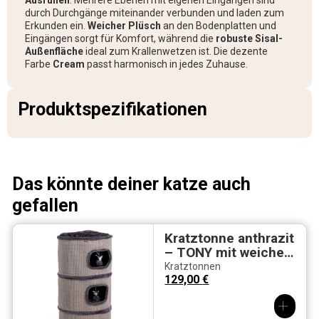
Ausruhen
. Mehrere Ebenen mit eigenen Eingängen sind
durch Durchgänge miteinander verbunden und laden zum
Erkunden ein.
Weicher Plüsch
an den Bodenplatten und
Eingängen sorgt für Komfort, während die
robuste Sisal-
Außenfläche
ideal zum Krallenwetzen ist. Die dezente
Farbe
Cream
passt harmonisch in jedes Zuhause.
Produktspezifikationen
Das könnte deiner katze auch
gefallen
Kratztonne anthrazit
– TONY mit weichen
Liegeflächen
Kratztonnen
129,00
€