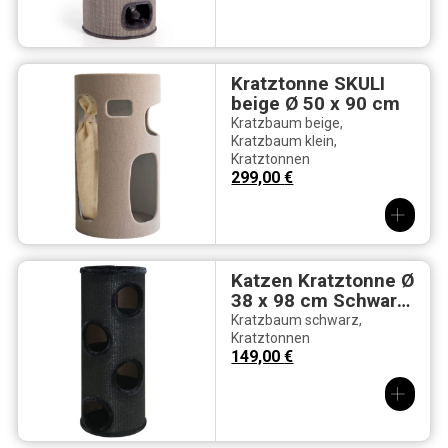
Kratztonne SKULI
beige Ø 50 x 90 cm
Kratzbaum beige
,
Kratzbaum klein
,
Kratztonnen
299,00
€
Katzen Kratztonne Ø
38 x 98 cm Schwarz
– Sisal Kratzsäule
Kratzbaum schwarz
,
mit Ebenen
Kratztonnen
149,00
€