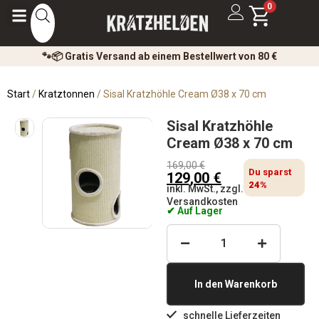
0
🐾📦 Gratis Versand ab einem Bestellwert von 80 €
Start
/
Kratztonnen
/ Sisal Kratzhöhle Cream Ø38 x 70 cm
Sisal Kratzhöhle
Cream Ø38 x 70 cm
169,00
€
Du sparst
129,00
€
24%
inkl. MwSt., zzgl.
Versandkosten
✔ Auf Lager
In den Warenkorb
schnelle Lieferzeiten