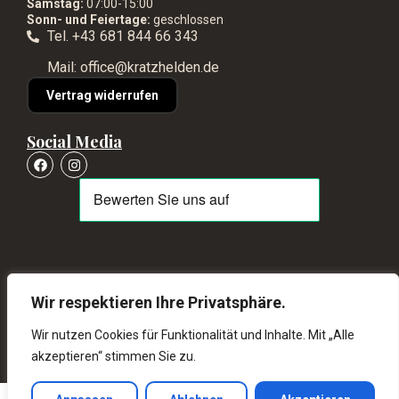
Samstag:
07:00-15:00
Sonn- und Feiertage:
geschlossen
Tel. +43 681 844 66 343
Mail: office@kratzhelden.de
Vertrag widerrufen
Social Media
© Kratzhelden 2026 – Alle Rechte vorbehalten
Wir respektieren Ihre Privatsphäre.
schneller Versand ab 80€ kostenlos
Wir nutzen Cookies für Funktionalität und Inhalte. Mit „Alle
akzeptieren“ stimmen Sie zu.
14 Tage Rückgaberecht