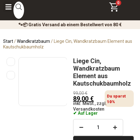
0
🐾📦 Gratis Versand ab einem Bestellwert von 80 €
Start
/
Wandkratzbaum
/ Liege Cin, Wandkratzbaum Element aus
Kautschukbaumholz
Liege Cin,
Wandkratzbaum
Element aus
Kautschukbaumholz
99,00
€
Du sparst
89,00
€
10%
inkl. MwSt., zzgl.
Versandkosten
✔ Auf Lager