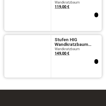
Material:
Wandkratzbaum
Kautschukbaumholz
119,00
€
, Sisal & Möbelstoff
in cream
Stufen HIG
Wandkratzbaum
Kautschukholz 35 x
Wandkratzbaum
26,5 x 125 cm
149,00
€