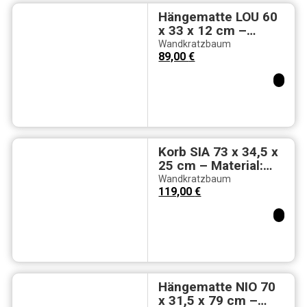
Hängematte LOU 60
x 33 x 12 cm –
Material:
Wandkratzbaum
Kautschukbaumholz
89,00
€
, Möbelstoff & Sisal
Korb SIA 73 x 34,5 x
25 cm – Material:
Kautschukbaumholz
Wandkratzbaum
, Möbelstoff & Sisa
119,00
€
Hängematte NIO 70
x 31,5 x 79 cm –