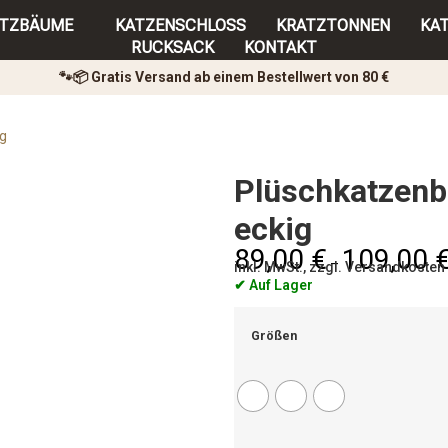
ATZBÄUME
KATZENSCHLOSS
KRATZTONNEN
KA
RUCKSACK
KONTAKT
🐾📦 Gratis Versand ab einem Bestellwert von 80 €
ig
Plüschkatzenbe
eckig
89,00
€
109,00
–
inkl. MwSt., zzgl. Versandkosten
✔ Auf Lager
Größen