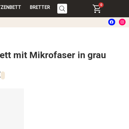
0
TZENBETT
BRETTER
tt mit Mikrofaser in grau
€