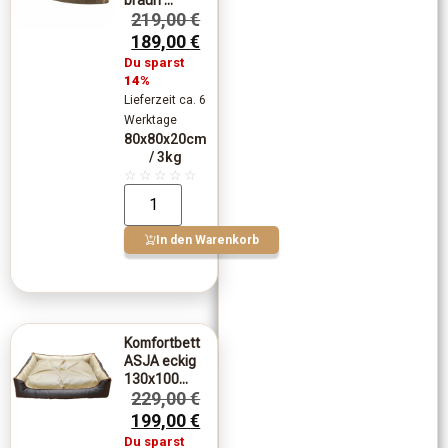
braun ...
219,00
€
189,00
€
Du sparst
14%
Lieferzeit ca. 6
Werktage
80x80x20cm
/ 3kg
☆
☆
☆
☆
☆
In den Warenkorb
Komfortbett
ASJA eckig
130x100...
229,00
€
199,00
€
Du sparst