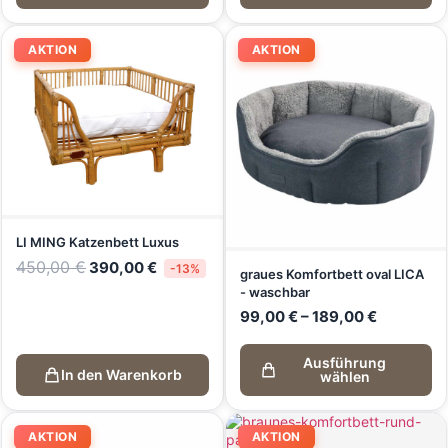
AKTION
AKTION
LI MING Katzenbett Luxus
450,00
€
390,00
€
-13%
graues Komfortbett oval LICA
- waschbar
99,00
€
–
189,00
€
Ausführung
In den Warenkorb
wählen
AKTION
AKTION