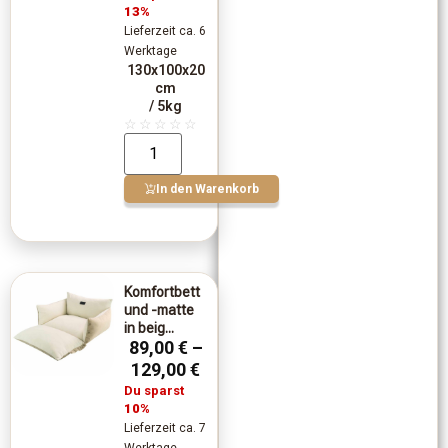
13%
Lieferzeit ca. 6
Werktage
130x100x20
cm
/ 5kg
☆
☆
☆
☆
☆
In den Warenkorb
Komfortbett
und -matte
in beig...
89,00
€
–
129,00
€
Du sparst
10%
Lieferzeit ca. 7