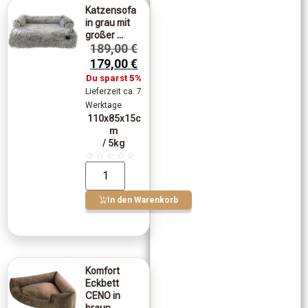
Katzensofa
in grau mit
großer ...
189,00
€
179,00
€
Du sparst
5%
Lieferzeit ca. 7
Werktage
110x85x15c
m
/ 5kg
☆
☆
☆
☆
☆
In den Warenkorb
Komfort
Eckbett
CENO in