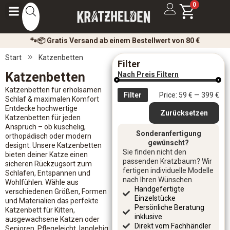
0
🐾📦 Gratis Versand ab einem Bestellwert von 80 €
Start
Katzenbetten
Filter
Katzenbetten
Nach Preis Filtern
Katzenbetten für erholsamen
Filter
Price:
59 €
—
399 €
Schlaf & maximalen Komfort
Entdecke hochwertige
Zurücksetzen
Katzenbetten für jeden
Anspruch – ob kuschelig,
Sonderanfertigung
orthopädisch oder modern
gewünscht?
designt. Unsere Katzenbetten
Sie finden nicht den
bieten deiner Katze einen
passenden Kratzbaum? Wir
sicheren Rückzugsort zum
fertigen individuelle Modelle
Schlafen, Entspannen und
nach Ihren Wünschen.
Wohlfühlen. Wähle aus
Handgefertigte
verschiedenen Größen, Formen
Einzelstücke
und Materialien das perfekte
Persönliche Beratung
Katzenbett für Kitten,
inklusive
ausgewachsene Katzen oder
Direkt vom Fachhändler
Senioren. Pflegeleicht, langlebig