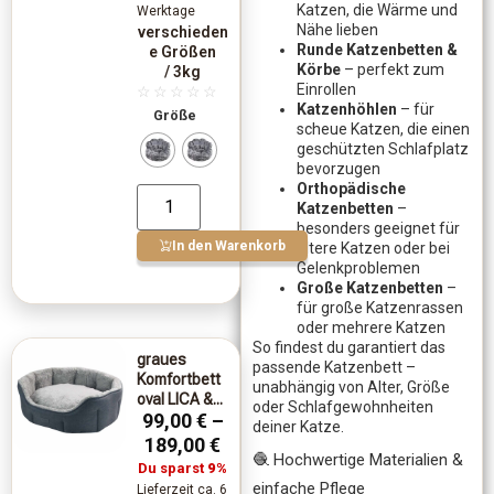
Katzen, die Wärme und
Werktage
Nähe lieben
verschieden
Runde Katzenbetten &
e Größen
Körbe
– perfekt zum
/ 3kg
Einrollen
☆
☆
☆
☆
☆
Katzenhöhlen
– für
Größe
scheue Katzen, die einen
geschützten Schlafplatz
bevorzugen
Orthopädische
Katzenbetten
–
besonders geeignet für
In den Warenkorb
ältere Katzen oder bei
Gelenkproblemen
Große Katzenbetten
–
für große Katzenrassen
oder mehrere Katzen
So findest du garantiert das
graues
passende Katzenbett –
Komfortbett
unabhängig von Alter, Größe
oval LICA &...
oder Schlafgewohnheiten
99,00
€
–
deiner Katze.
189,00
€
🧶 Hochwertige Materialien &
Du sparst
9%
einfache Pflege
Lieferzeit ca. 6