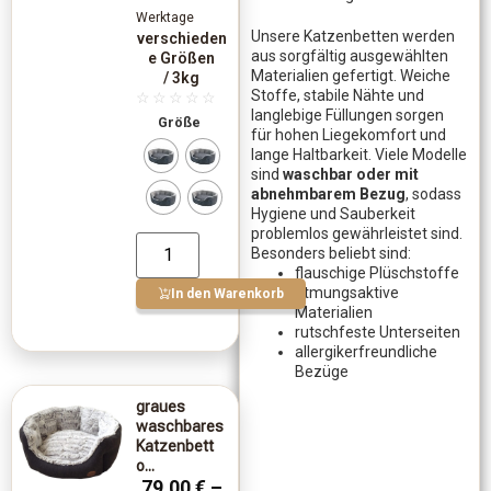
Werktage
Unsere Katzenbetten werden
verschieden
aus sorgfältig ausgewählten
e Größen
Materialien gefertigt. Weiche
/ 3kg
Stoffe, stabile Nähte und
☆
☆
☆
☆
☆
langlebige Füllungen sorgen
Größe
für hohen Liegekomfort und
lange Haltbarkeit. Viele Modelle
sind
waschbar oder mit
abnehmbarem Bezug
, sodass
Hygiene und Sauberkeit
problemlos gewährleistet sind.
Besonders beliebt sind:
flauschige Plüschstoffe
atmungsaktive
In den Warenkorb
Materialien
rutschfeste Unterseiten
allergikerfreundliche
Bezüge
graues
waschbares
Katzenbett
o...
79,00
€
–