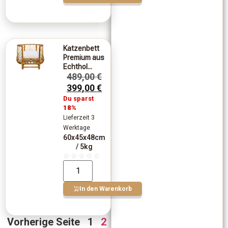
Katzenbett
Premium aus
Echthol...
489,00
€
399,00
€
Du sparst
18%
Lieferzeit 3
Werktage
60x45x48cm
/ 5kg
☆
☆
☆
☆
☆
In den Warenkorb
Vorherige Seite
1
2