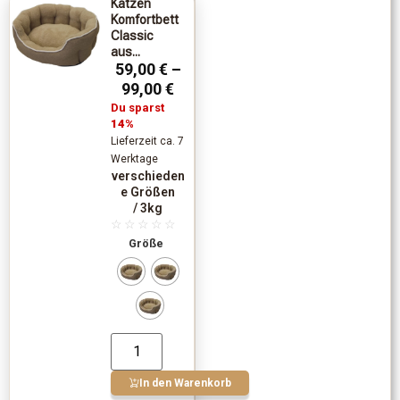
Katzen
Komfortbett
Classic
aus...
59,00
€
–
99,00
€
Du sparst
14%
Lieferzeit ca. 7
Werktage
verschieden
e Größen
/ 3kg
☆
☆
☆
☆
☆
Größe
In den Warenkorb