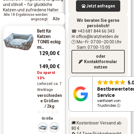
und stilvoll – für glückliche
Jetzt anfragen
Katzen und zufriedene Halter.
Alle 18 Ergebnisse werden
angezeigt
Wir beraten Sie gerne
persönlich!
Bett für
☎ +43 681 844 66 343
Katzen
✉ office
@kratzhelden.de
TONIS eckig
🕒 Mo–Fr: 07:00–20:00 Uhr
mi...
Sam: 07:00-15:00
129,00
€
oder
–
Kontaktformular
149,00
€
nutzen
Du sparst
13%
5.
Lieferzeit ca. 7
Bestbewertete
Werktage
Service
verschieden
verifiziert von:
e Größen
Trustindex
/ 2kg
☆
☆
☆
☆
☆
Größe
🚚 Kostenloser Versand ab
80 €
🔄 14 Tage Rückgaberecht