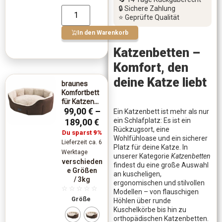
🔒 Sichere Zahlung
⭐ Geprüfte Qualität
In den Warenkorb
Katzenbetten –
Komfort, den
deine Katze liebt
braunes
Komfortbett
für Katzen...
99,00
€
–
Ein Katzenbett ist mehr als nur
ein Schlafplatz: Es ist ein
189,00
€
Rückzugsort, eine
Du sparst
9%
Wohlfühloase und ein sicherer
Lieferzeit ca. 6
Platz für deine Katze. In
Werktage
unserer Kategorie
Katzenbetten
verschieden
findest du eine große Auswahl
e Größen
an kuscheligen,
/ 3kg
ergonomischen und stilvollen
☆
☆
☆
☆
☆
Modellen – von flauschigen
Größe
Höhlen über runde
Kuschelkörbe bis hin zu
orthopädischen Katzenbetten.