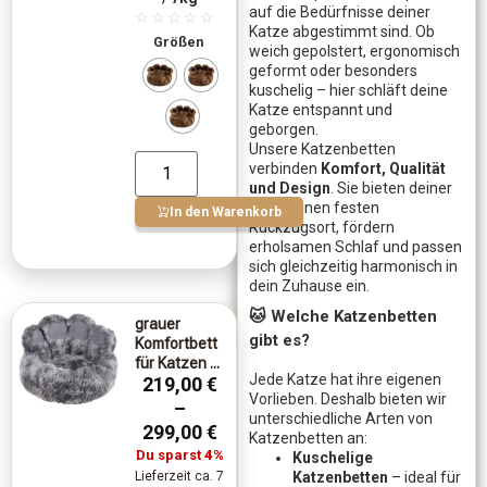
auf die Bedürfnisse deiner
☆
☆
☆
☆
☆
Katze abgestimmt sind. Ob
Größen
weich gepolstert, ergonomisch
geformt oder besonders
kuschelig – hier schläft deine
Katze entspannt und
geborgen.
Unsere Katzenbetten
verbinden
Komfort, Qualität
und Design
. Sie bieten deiner
Katze einen festen
In den Warenkorb
Rückzugsort, fördern
erholsamen Schlaf und passen
sich gleichzeitig harmonisch in
dein Zuhause ein.
🐱 Welche Katzenbetten
grauer
gibt es?
Komfortbett
für Katzen ...
Jede Katze hat ihre eigenen
219,00
€
Vorlieben. Deshalb bieten wir
–
unterschiedliche Arten von
299,00
€
Katzenbetten an:
Du sparst
4%
Kuschelige
Lieferzeit ca. 7
Katzenbetten
– ideal für