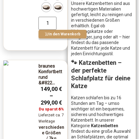
Unsere Katzenbetten sind aus
hochwertigen Materialien
gefertigt, leicht zu reinigen und
in verschiedenen Größen
erhältlich. Egal ob
Wohnungskatze oder
In den Warenkorb
Freigänger, jung oder alt – hier
findest du das passende
Katzenbett für jede Katze und
jeden Einrichtungsstil.
🐾 Katzenbetten –
braunes
der perfekte
Komfortbett
Schlafplatz für deine
rund
&#822...
Katze
149,00
€
–
Katzen schlafen bis zu 16
299,00
€
Stunden am Tag – umso
wichtiger ist ein bequemes,
Du sparst
6%
sicheres und hochwertiges
Lieferzeit ca. 7
Katzenbett. In unserer
Werktage
Kategorie
Katzenbetten
verschieden
findest du eine große Auswahl
e Größen
an Schlafplätzen, die optimal
/ 7kg