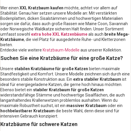
Wer einen
XXL Kratzbaum kaufen
möchte, achtet vor allem auf
Stabilität. Genau hier setzen unsere Modelle an: Mit verstärkten
Bodenplatten, dicken Sisalstämmen und hochwertigen Materialien
sorgen sie dafür, dass auch große Rassen wie Maine Coon, Savannah
oder Norwegische Waldkatze sicheren Halt finden. Unser Sortiment
umfasst sowohl
extra hohe XXL Katzenbäume
als auch
breite Mega-
Kratzbäume
, die viel Platz für ausgedehnte Ruhe- und Kletterzonen
bieten.
Entdecke viele weitere
Kratzbaum-Modelle
aus unserer Kollektion.
Suchen Sie eine Kratzbäume für eine große Katze?
Unsere
stabilen Kratzbäume für große Katzen
bieten maximale
Standfestigkeit und Komfort. Unsere Modelle zeichnen sich durch eine
besonders stabile Konstruktion aus. Ein
extra stabiler Kratzbaum
ist
ideal für energiegeladene Katzen, die gerne hoch hinaus möchten.
Ebenso bietet ein
stabiler Kratzbaum für große Katzen
widerstandsfähige Stämme und hochwertige Sisalflächen, die auch
langanhaltendes Krallenwetzen problemlos aushalten. Wenn du
maximale Robustheit suchst, ist ein
massiver Kratzbaum
oder ein
hochbelastbarer Kratzbaum
die beste Wahl, denn diese sind für
intensiven Gebrauch konzipiert.
Kratzbäume für schwere Katzen