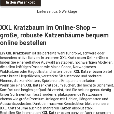
ü
l
e
S
i
:
In den Warenkorb
p
t
r
i
n
l
e
s
s
5
i
s
€
T
c
Lieferzeit ca. 6 Werktage
g
e
a
a
w
9
R
h
l
l
I
l
r
u
a
,
:
m
5
k
K
i
P
i
r
0
5
b
XXL Kratzbaum im Online-Shop –
a
t
x
a
c
r
u
:
0
A
1
u
große, robuste Katzenbäume bequem
t
c
h
e
7
m
6
s
r
x
h
e
i
c
online bestellen
y
9
€
4
o
h
l
r
s
5
l
,
.
u
m
c
z
P
i
k
u
0
m
Ein
XXL Kratzbaum
ist die perfekte Wahl für große, schwere oder
,
b
l
–
r
s
M
besonders aktive Katzen. In unserem
XXL Kratzbaum Online-Shop
0
a
d
M
ö
u
finden Sie eine vielfältige Auswahl an stabilen, hochwertigen Modellen,
e
t
e
a
b
m
M
die selbst kräftigen Rassen wie Maine Coons, Norwegischen
t
e
i
:
h
€
e
e
l
Waldkatzen oder Ragdolls standhalten. Jeder
XXL Katzenbaum
bietet
o
n
s
8
r
s
extra breite Liegeflächen, verstärkte Sisalstämme und mehrere
l
g
i
t
w
9
z
e
Ebenen, die zum Klettern, Spielen und Entspannen einladen.
a
o
,
a
,
l
Wenn Sie einen
XXL Katzenkratzbaum
suchen, der höchste Sicherheit,
f
M
:
f
Komfort und langlebige Qualität vereint, sind Sie bei uns genau richtig.
r
0
ö
K
&
b
Unser Sortiment umfasst moderne, platzsparende Kratzbäume
a
:
0
S
e
ebenso wie große Premium-Anlagen mit Höhlen, Hängematten und
u
i
l
9
t
s
Aussichtspodesten. Dank der massiven Konstruktion bleiben unsere
s
s
a
9
€
XXL Kratzbäume
auch bei mehreren Katzen absolut stabil.
t
c
l
o
Bestellen Sie Ihren neuen
XXL Katzenbaum
,
ganz einfach in unserem
.
h
M