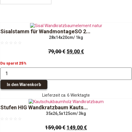
Sisalstamm für WandmontageSO 2...
28x14x20cm
/ 1kg
☆
☆
☆
☆
☆
U
A
79,00
€
59,00
€
r
k
Du sparst
25%
s
t
S
p
u
i
r
e
s
a
ü
l
In den Warenkorb
l
n
l
s
t
Lieferzeit ca. 6 Werktagte
g
e
a
m
l
r
m
Stufen HIG Wandkratzbaum Kauts...
i
P
f
35x26,5x125cm
/ 3kg
ü
c
r
r
☆
☆
☆
☆
☆
h
e
W
U
A
159,00
€
149,00
€
a
e
i
n