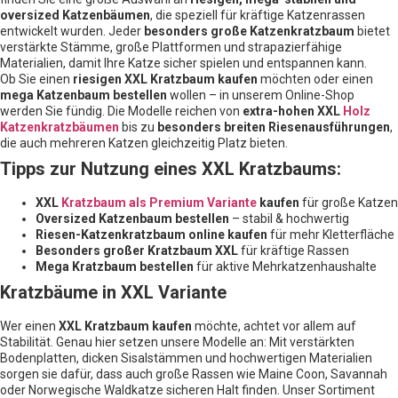
M
oversized Katzenbäumen
, die speziell für kräftige Katzenrassen
e
entwickelt wurden. Jeder
besonders große Katzenkratzbaum
bietet
n
verstärkte Stämme, große Plattformen und strapazierfähige
g
e
Materialien, damit Ihre Katze sicher spielen und entspannen kann.
Ob Sie einen
riesigen XXL Kratzbaum kaufen
möchten oder einen
mega Katzenbaum bestellen
wollen – in unserem Online-Shop
werden Sie fündig. Die Modelle reichen von
extra-hohen XXL
Holz
Katzenkratzbäumen
bis zu
besonders breiten Riesenausführungen
,
die auch mehreren Katzen gleichzeitig Platz bieten.
Tipps zur Nutzung eines XXL Kratzbaums:
XXL
Kratzbaum als Premium Variante
kaufen
für große Katzen
Oversized Katzenbaum bestellen
– stabil & hochwertig
Riesen-Katzenkratzbaum online kaufen
für mehr Kletterfläche
Besonders großer Kratzbaum XXL
für kräftige Rassen
Mega Kratzbaum bestellen
für aktive Mehrkatzenhaushalte
Kratzbäume in XXL Variante
Wer einen
XXL Kratzbaum kaufen
möchte, achtet vor allem auf
Stabilität. Genau hier setzen unsere Modelle an: Mit verstärkten
Bodenplatten, dicken Sisalstämmen und hochwertigen Materialien
sorgen sie dafür, dass auch große Rassen wie Maine Coon, Savannah
oder Norwegische Waldkatze sicheren Halt finden. Unser Sortiment