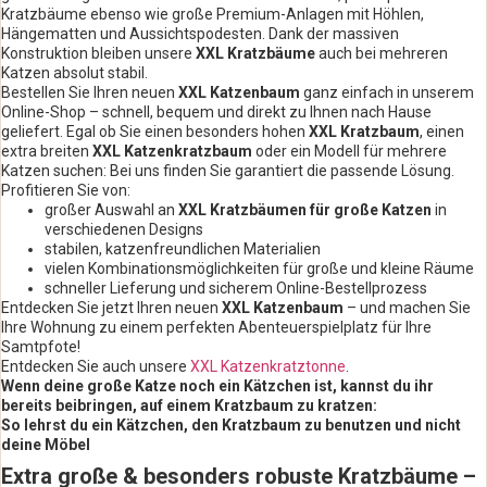
Kratzbäume ebenso wie große Premium-Anlagen mit Höhlen,
Hängematten und Aussichtspodesten. Dank der massiven
Konstruktion bleiben unsere
XXL Kratzbäume
auch bei mehreren
Katzen absolut stabil.
Bestellen Sie Ihren neuen
XXL Katzenbaum
ganz einfach in unserem
Online-Shop – schnell, bequem und direkt zu Ihnen nach Hause
geliefert. Egal ob Sie einen besonders hohen
XXL Kratzbaum
, einen
extra breiten
XXL Katzenkratzbaum
oder ein Modell für mehrere
Katzen suchen: Bei uns finden Sie garantiert die passende Lösung.
Profitieren Sie von:
großer Auswahl an
XXL Kratzbäumen für große Katzen
in
verschiedenen Designs
stabilen, katzenfreundlichen Materialien
vielen Kombinationsmöglichkeiten für große und kleine Räume
schneller Lieferung und sicherem Online-Bestellprozess
Entdecken Sie jetzt Ihren neuen
XXL Katzenbaum
– und machen Sie
Ihre Wohnung zu einem perfekten Abenteuerspielplatz für Ihre
Samtpfote!
Entdecken Sie auch unsere
XXL Katzenkratztonne
.
Wenn deine große Katze noch ein Kätzchen ist, kannst du ihr
bereits beibringen, auf einem Kratzbaum zu kratzen:
So lehrst du ein Kätzchen, den Kratzbaum zu benutzen und nicht
deine Möbel
Extra große & besonders robuste Kratzbäume –