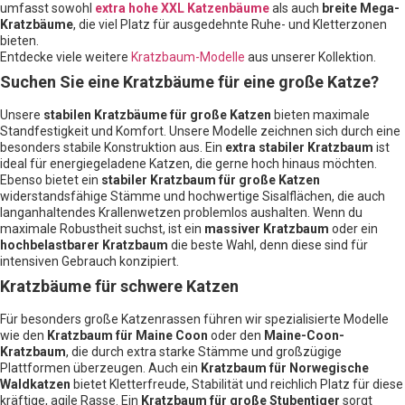
umfasst sowohl
extra hohe XXL Katzenbäume
als auch
breite Mega-
Kratzbäume
, die viel Platz für ausgedehnte Ruhe- und Kletterzonen
bieten.
Entdecke viele weitere
Kratzbaum-Modelle
aus unserer Kollektion.
Suchen Sie eine Kratzbäume für eine große Katze?
Unsere
stabilen Kratzbäume für große Katzen
bieten maximale
Standfestigkeit und Komfort. Unsere Modelle zeichnen sich durch eine
besonders stabile Konstruktion aus. Ein
extra stabiler Kratzbaum
ist
ideal für energiegeladene Katzen, die gerne hoch hinaus möchten.
Ebenso bietet ein
stabiler Kratzbaum für große Katzen
widerstandsfähige Stämme und hochwertige Sisalflächen, die auch
langanhaltendes Krallenwetzen problemlos aushalten. Wenn du
maximale Robustheit suchst, ist ein
massiver Kratzbaum
oder ein
hochbelastbarer Kratzbaum
die beste Wahl, denn diese sind für
intensiven Gebrauch konzipiert.
Kratzbäume für schwere Katzen
Für besonders große Katzenrassen führen wir spezialisierte Modelle
wie den
Kratzbaum für Maine Coon
oder den
Maine-Coon-
Kratzbaum
, die durch extra starke Stämme und großzügige
Plattformen überzeugen. Auch ein
Kratzbaum für Norwegische
Waldkatzen
bietet Kletterfreude, Stabilität und reichlich Platz für diese
kräftige, agile Rasse. Ein
Kratzbaum für große Stubentiger
sorgt