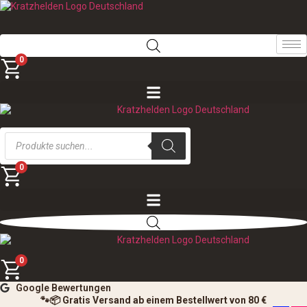
Zum
Inhalt
springen
0
Products
search
0
0
Google Bewertungen
🐾📦 Gratis Versand ab einem Bestellwert von 80 €