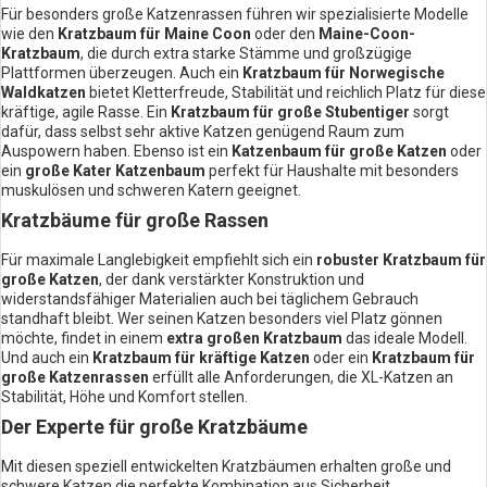
Für besonders große Katzenrassen führen wir spezialisierte Modelle
wie den
Kratzbaum für Maine Coon
oder den
Maine-Coon-
Kratzbaum
, die durch extra starke Stämme und großzügige
Plattformen überzeugen. Auch ein
Kratzbaum für Norwegische
Waldkatzen
bietet Kletterfreude, Stabilität und reichlich Platz für diese
kräftige, agile Rasse. Ein
Kratzbaum für große Stubentiger
sorgt
dafür, dass selbst sehr aktive Katzen genügend Raum zum
Auspowern haben. Ebenso ist ein
Katzenbaum für große Katzen
oder
ein
große Kater Katzenbaum
perfekt für Haushalte mit besonders
muskulösen und schweren Katern geeignet.
Kratzbäume für große Rassen
Für maximale Langlebigkeit empfiehlt sich ein
robuster Kratzbaum für
große Katzen
, der dank verstärkter Konstruktion und
widerstandsfähiger Materialien auch bei täglichem Gebrauch
standhaft bleibt. Wer seinen Katzen besonders viel Platz gönnen
möchte, findet in einem
extra großen Kratzbaum
das ideale Modell.
Und auch ein
Kratzbaum für kräftige Katzen
oder ein
Kratzbaum für
große Katzenrassen
erfüllt alle Anforderungen, die XL-Katzen an
Stabilität, Höhe und Komfort stellen.
Der Experte für große Kratzbäume
Mit diesen speziell entwickelten Kratzbäumen erhalten große und
schwere Katzen die perfekte Kombination aus Sicherheit,