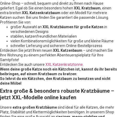
f
u
Online-Shop – schnell, bequem und direkt zu Ihnen nach Hause
e
0
f
k
n
geliefert. Egal ob Sie einen besonders hohen
XXL Kratzbaum
, einen
&
0
b
g
S
extra breiten
XXL Katzenkratzbaum
oder ein Modell für mehrere
a
e
i
Katzen suchen: Bei uns finden Sie garantiert die passende Lösung.
u
s
m
€
Profitieren Sie von:
a
h
großer Auswahl an
XXL Kratzbäumen für große Katzen
in
l
o
M
verschiedenen Designs
l
e
z
stabilen, katzenfreundlichen Materialien
n
,
vielen Kombinationsmöglichkeiten für große und kleine Räume
g
M
e
schneller Lieferung und sicherem Online-Bestellprozess
ö
Entdecken Sie jetzt Ihren neuen
XXL Katzenbaum
– und machen Sie
b
e
Ihre Wohnung zu einem perfekten Abenteuerspielplatz für Ihre
l
Samtpfote!
s
Entdecken Sie auch unsere
XXL Katzenkratztonne
.
t
o
Wenn deine große Katze noch ein Kätzchen ist, kannst du ihr bereits
f
beibringen, auf einem Kratzbaum zu kratzen:
f
So lehrst du ein Kätzchen, den Kratzbaum zu benutzen und nicht
&
deine Möbel
S
i
Extra große & besonders robuste Kratzbäume –
s
a
jetzt XXL-Modelle online kaufen
l
c
r
Unsere
extra großen Kratzbäume
sind ideal für alle Katzen, die mehr
e
Platz, Stabilität und Klettermöglichkeiten benötigen. In unserem Shop
a
m
finden Sie eine große Auswahl an
riesigen, mega-stabilen und