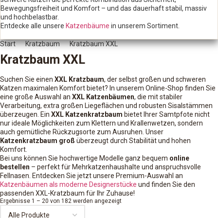
Bewegungsfreiheit und Komfort – und das dauerhaft stabil, massiv
und hochbelastbar.
Entdecke alle unsere
Katzenbäume
in unserem Sortiment.
Start
Kratzbaum
Kratzbaum XXL
Kratzbaum XXL
Suchen Sie einen
XXL Kratzbaum
, der selbst großen und schweren
Katzen maximalen Komfort bietet? In unserem Online-Shop finden Sie
eine große Auswahl an
XXL Katzenbäumen
, die mit stabiler
Verarbeitung, extra großen Liegeflächen und robusten Sisalstämmen
überzeugen. Ein
XXL Katzenkratzbaum
bietet Ihrer Samtpfote nicht
nur ideale Möglichkeiten zum Klettern und Krallenwetzen, sondern
auch gemütliche Rückzugsorte zum Ausruhen. Unser
Katzenkratzbaum groß
überzeugt durch Stabilität und hohen
Komfort.
Bei uns können Sie hochwertige Modelle ganz bequem
online
bestellen
– perfekt für Mehrkatzenhaushalte und anspruchsvolle
Fellnasen. Entdecken Sie jetzt unsere Premium-Auswahl an
Katzenbäumen als moderne Designerstücke
und finden Sie den
passenden XXL-Kratzbaum für Ihr Zuhause!
Ergebnisse 1 – 20 von 182 werden angezeigt