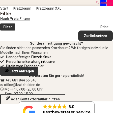
Facebook
Instag
Start
Kratzbaum
Kratzbaum XXL
Filter
Nach Preis Filtern
Filter
Price:
—
Zurücksetzen
Sonderanfertigung gewünscht?
Sie finden nicht den passenden Kratzbaum? Wir fertigen individuelle
Modelle nach Ihren Wünschen.
Handgefertigte Einzelstücke
Persönliche Beratung inklusive
Direkt vom Fachhändler
Jetzt anfragen
Wir beraten Sie gerne persönlich!
☎ +43 681 844 66 343
✉ office
@kratzhelden.de
🕒 Mo–Fr: 07:00–20:00 Uhr
Sam: 07:00-15:00
oder Kontaktformular nutzen
5.0
Bestbewerteter Service