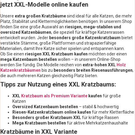
jetzt XXL-Modelle online kaufen
Unsere
extra großen Kratzbäume
sind ideal für alle Katzen, die mehr
Platz, Stabilität und Klettermöglichkeiten benötigen. In unserem Shop
finden Sie eine große Auswahl an
riesigen, mega-stabilen und
oversized Katzenbäumen
, die speziell für kräftige Katzenrassen
entwickelt wurden. Jeder
besonders große Katzenkratzbaum
bietet
verstärkte Stämme, große Plattformen und strapazierfähige
Materialien, damit Ihre Katze sicher spielen und entspannen kann.
Ob Sie einen
riesigen XXL Kratzbaum kaufen
möchten oder einen
mega Katzenbaum bestellen
wollen – in unserem Online-Shop
werden Sie fündig. Die Modelle reichen von
extra-hohen XXL
Holz
Katzenkratzbäumen
bis zu
besonders breiten Riesenausführungen
,
die auch mehreren Katzen gleichzeitig Platz bieten.
Tipps zur Nutzung eines XXL Kratzbaums:
XXL
Kratzbaum als Premium Variante
kaufen
für große
Katzen
Oversized Katzenbaum bestellen
– stabil & hochwertig
Riesen-Katzenkratzbaum online kaufen
für mehr Kletterfläche
Besonders großer Kratzbaum XXL
für kräftige Rassen
Mega Kratzbaum bestellen
für aktive Mehrkatzenhaushalte
Kratzbäume in XXL Variante